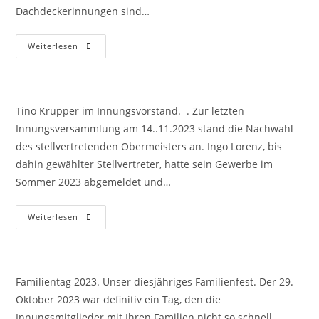
Dachdeckerinnungen sind…
12.
Weiterlesen
Landesverbandstag
Des
Landesinnungsverbandes
Des
Dachdeckerhandwerks
Sachsen
Tino Krupper im Innungsvorstand. . Zur letzten
Innungsversammlung am 14..11.2023 stand die Nachwahl
des stellvertretenden Obermeisters an. Ingo Lorenz, bis
dahin gewählter Stellvertreter, hatte sein Gewerbe im
Sommer 2023 abgemeldet und…
Tino
Weiterlesen
Krupper
Im
Innungsvorstand
Familientag 2023. Unser diesjähriges Familienfest. Der 29.
Oktober 2023 war definitiv ein Tag, den die
Innungsmitglieder mit Ihren Familien nicht so schnell