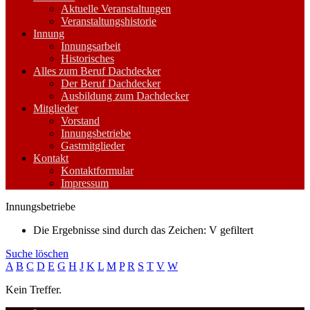
Aktuelle Veranstaltungen
Veranstaltungshistorie
Innung
Innungsarbeit
Historisches
Alles zum Beruf Dachdecker
Der Beruf Dachdecker
Ausbildung zum Dachdecker
Mitglieder
Vorstand
Innungsbetriebe
Gastmitglieder
Kontakt
Kontaktformular
Impressum
Innungsbetriebe
Die Ergebnisse sind durch das Zeichen: V gefiltert
Suche löschen
A
B
C
D
E
G
H
J
K
L
M
P
R
S
T
V
W
Kein Treffer.