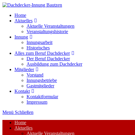
Zum
Inhalt
Home
springen
Aktuelles
Aktuelle Veranstaltungen
Veranstaltungshistorie
Innung
Innungsarbeit
Historisches
Alles zum Beruf Dachdecker
Der Beruf Dachdecker
Ausbildung zum Dachdecker
Mitglieder
Vorstand
Innungsbetriebe
Gastmitglieder
Kontakt
Kontaktformular
Impressum
Menü
Schließen
Home
Aktuelles
Aktuelle Veranstaltungen