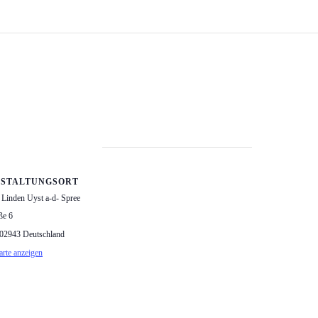
STALTUNGSORT
 Linden Uyst a-d- Spree
ße 6
02943
Deutschland
rte anzeigen