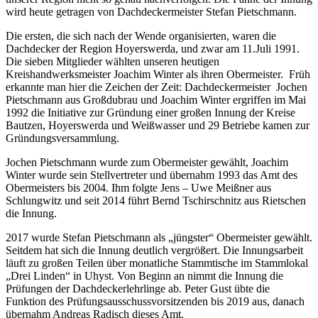
wird heute getragen von Dachdeckermeister Stefan Pietschmann.
Die ersten, die sich nach der Wende organisierten, waren die
Dachdecker der Region Hoyerswerda, und zwar am 11.Juli 1991.
Die sieben Mitglieder wählten unseren heutigen
Kreishandwerksmeister Joachim Winter als ihren Obermeister. Früh
erkannte man hier die Zeichen der Zeit: Dachdeckermeister Jochen
Pietschmann aus Großdubrau und Joachim Winter ergriffen im Mai
1992 die Initiative zur Gründung einer großen Innung der Kreise
Bautzen, Hoyerswerda und Weißwasser und 29 Betriebe kamen zur
Gründungsversammlung.
Jochen Pietschmann wurde zum Obermeister gewählt, Joachim
Winter wurde sein Stellvertreter und übernahm 1993 das Amt des
Obermeisters bis 2004. Ihm folgte Jens – Uwe Meißner aus
Schlungwitz und seit 2014 führt Bernd Tschirschnitz aus Rietschen
die Innung.
2017 wurde Stefan Pietschmann als „jüngster“ Obermeister gewählt.
Seitdem hat sich die Innung deutlich vergrößert. Die Innungsarbeit
läuft zu großen Teilen über monatliche Stammtische im Stammlokal
„Drei Linden“ in Uhyst. Von Beginn an nimmt die Innung die
Prüfungen der Dachdeckerlehrlinge ab. Peter Gust übte die
Funktion des Prüfungsausschussvorsitzenden bis 2019 aus, danach
übernahm Andreas Radisch dieses Amt.