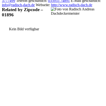
3777499
Telefon geschäftlich
:
035955 74891
E-Mail geschäftlich
:
info@radisch-dach.de
Webseite
:
http://www.radisch-dach.de
Related by Zipcode –
01896
Kein Bild verfügbar